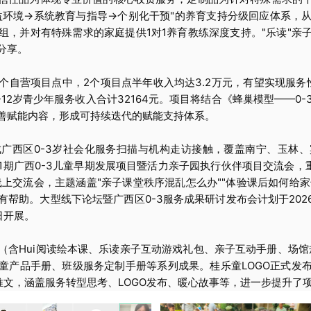
益环境→系统教育与指导→个别化干预"的养育支持分级回应体系，
组，并对有特殊需求的家庭提供1对1养育教练深度支持。"乐读"亲
分享。
个自营项目点中，2个项目点半年收入均达3.2万元，有望实现服务性
-12岁青少年服务收入合计32164元。项目将结合《蜂巢模型——
善赋能内容，形成可持续迭代的赋能支持体系。
广西区0-3岁社会化服务扫描与机构走访接触，覆盖南宁、玉林
1期广西0-3儿童早期发展项目暨活力亲子园执行伙伴项目交流会，重
线上交流会，主题涵盖"亲子课堂秩序混乱怎么办""体验课后如何给家
帮助。大型线下论坛暨广西区0-3服务成果研讨发布会计划于2026年
1日开展。
（含Hui阅读绘本课、乐读亲子互动游戏礼包、亲子互动手册、场馆
童产品手册、班级服务定制手册等系列成果。桂乐童LOGO正式发
推文，涵盖服务转型思考、LOGO发布、暖心故事等，进一步提升了